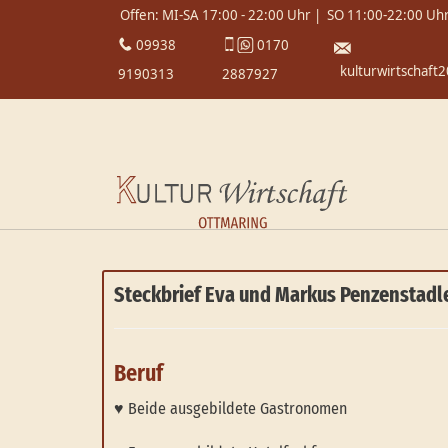
Offen: MI-SA 17:00 - 22:00 Uhr | SO 11:00-22:00 Uhr
09938
0170
kulturwirtschaf
9190313
2887927
Steckbrief Eva und Markus Penzenstadl
Beruf
♥ Beide ausgebildete Gastronomen