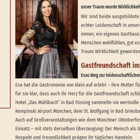
unser Traum wurde Wirklichkei
Wir sind beide ausgebildete 
echter Leidenschaft in unse
immer, ein eigenes Gasthaus 
Menschen wohlfühlen, gut es
Traum Wirklichkeit geworden
Gastfreundschaft im
Evas Weg zur leidenschaftliche
Eva hat die Gastronomie von klein auf erlebt – ihre Mutter f
für sie klar, dass auch ihr Herz für die Gastfreundschaft sch
Hotel „Das Mühlbach“ in Bad Füssing sammelte sie wertvoll
Kempinski Airport München, dem St. Wolfgang in Bad Griesbac
Auch auf Großveranstaltungen wie dem Münchner Oktoberfes
Einsatz – mit stets derselben Überzeugung: Der Mensch als Ga
Respekt und Freundlichkeit prägen ihr tägliches Handeln.