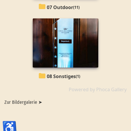
07 Outdoor
(11)
08 Sonstiges
(1)
Powered by
Phoca Gallery
Zur Bildergalerie ➤
♿