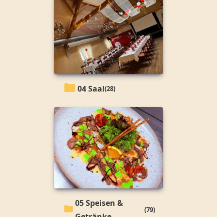
04 Saal
(28)
05 Speisen &
(79)
Getränke